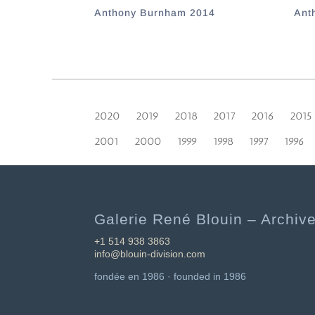
Anthony Burnham 2014
Ant
2020
2019
2018
2017
2016
2015
2001
2000
1999
1998
1997
1996
Galerie René Blouin – Archive
+1 514 938 3863
info@blouin-division.com
fondée en 1986 · founded in 1986